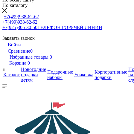
По каталогу
+7(499)938-62-62
+7(499)938-62-62
+7(925)305-30-50
ТЕЛЕФОН ГОРЯЧЕЙ ЛИНИИ
Заказать звонок
Войти
Сравнение
0
Избранные товары
0
Корзина
0
Новогодние
По
Подарочные
Корпоративные
Каталог
подарки
Упаковка
на
наборы
подарки
детям
сл