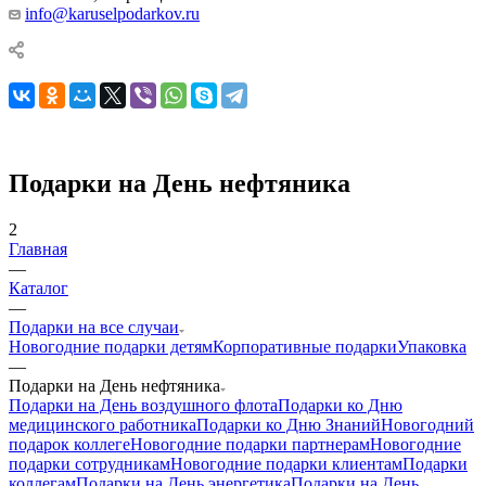
info@karuselpodarkov.ru
Подарки на День нефтяника
2
Главная
—
Каталог
—
Подарки на все случаи
Новогодние подарки детям
Корпоративные подарки
Упаковка
—
Подарки на День нефтяника
Подарки на День воздушного флота
Подарки ко Дню
медицинского работника
Подарки ко Дню Знаний
Новогодний
подарок коллеге
Новогодние подарки партнерам
Новогодние
подарки сотрудникам
Новогодние подарки клиентам
Подарки
коллегам
Подарки на День энергетика
Подарки на День