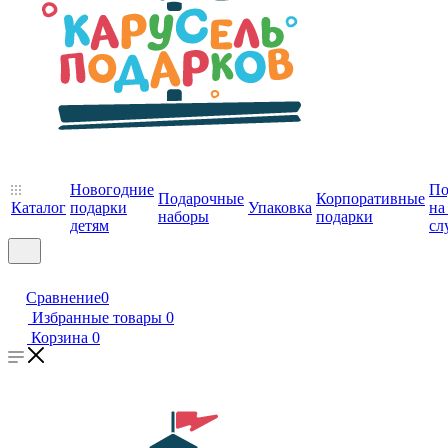
Новогодние
По
Подарочные
Корпоративные
Каталог
подарки
Упаковка
на
наборы
подарки
детям
сл
Сравнение
0
Избранные товары
0
Корзина
0