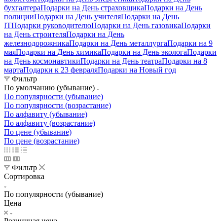
бухгалтера
Подарки на День страховщика
Подарки на День
полиции
Подарки на День учителя
Подарки на День
IT
Подарки руководителю
Подарки на День газовика
Подарки
на День строителя
Подарки на День
железнодорожника
Подарки на День металлурга
Подарки на 9
мая
Подарки на День химика
Подарки на День эколога
Подарки
на День космонавтики
Подарки на День театра
Подарки на 8
марта
Подарки к 23 февраля
Подарки на Новый год
Фильтр
По умолчанию (убывание)
По популярности (убывание)
По популярности (возрастание)
По алфавиту (убывание)
По алфавиту (возрастание)
По цене (убывание)
По цене (возрастание)
Фильтр
Сортировка
По популярности (убывание)
Цена
Розничная цена