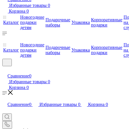
Избранные товары
0
Корзина
0
Новогодние
По
Подарочные
Корпоративные
Каталог
подарки
Упаковка
на
наборы
подарки
детям
сл
Новогодние
По
Подарочные
Корпоративные
Каталог
подарки
Упаковка
на
наборы
подарки
детям
сл
Сравнение
0
Избранные товары
0
Корзина
0
Сравнение
0
Избранные товары
0
Корзина
0