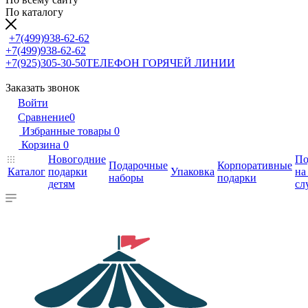
По каталогу
+7(499)938-62-62
+7(499)938-62-62
+7(925)305-30-50
ТЕЛЕФОН ГОРЯЧЕЙ ЛИНИИ
Заказать звонок
Войти
Сравнение
0
Избранные товары
0
Корзина
0
Новогодние
По
Подарочные
Корпоративные
Каталог
подарки
Упаковка
на
наборы
подарки
детям
сл