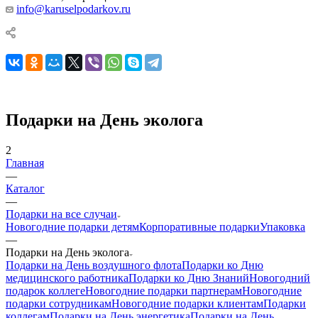
info@karuselpodarkov.ru
Подарки на День эколога
2
Главная
—
Каталог
—
Подарки на все случаи
Новогодние подарки детям
Корпоративные подарки
Упаковка
—
Подарки на День эколога
Подарки на День воздушного флота
Подарки ко Дню
медицинского работника
Подарки ко Дню Знаний
Новогодний
подарок коллеге
Новогодние подарки партнерам
Новогодние
подарки сотрудникам
Новогодние подарки клиентам
Подарки
коллегам
Подарки на День энергетика
Подарки на День