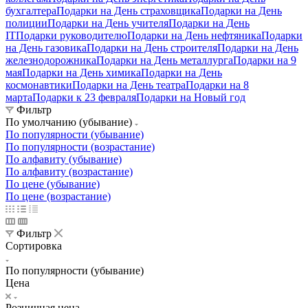
бухгалтера
Подарки на День страховщика
Подарки на День
полиции
Подарки на День учителя
Подарки на День
IT
Подарки руководителю
Подарки на День нефтяника
Подарки
на День газовика
Подарки на День строителя
Подарки на День
железнодорожника
Подарки на День металлурга
Подарки на 9
мая
Подарки на День химика
Подарки на День
космонавтики
Подарки на День театра
Подарки на 8
марта
Подарки к 23 февраля
Подарки на Новый год
Фильтр
По умолчанию (убывание)
По популярности (убывание)
По популярности (возрастание)
По алфавиту (убывание)
По алфавиту (возрастание)
По цене (убывание)
По цене (возрастание)
Фильтр
Сортировка
По популярности (убывание)
Цена
Розничная цена