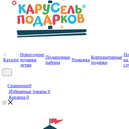
Новогодние
По
Подарочные
Корпоративные
Каталог
подарки
Упаковка
на
наборы
подарки
детям
сл
Сравнение
0
Избранные товары
0
Корзина
0