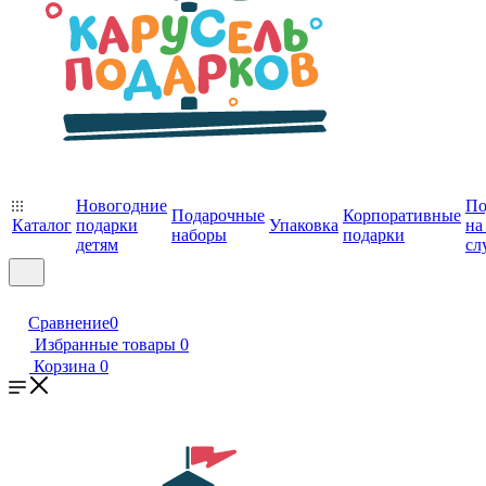
Новогодние
По
Подарочные
Корпоративные
Каталог
подарки
Упаковка
на
наборы
подарки
детям
сл
Сравнение
0
Избранные товары
0
Корзина
0