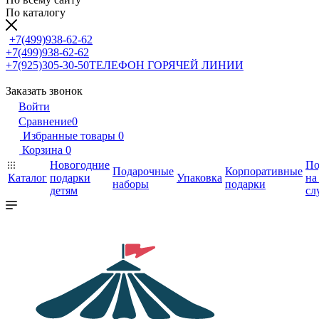
По каталогу
+7(499)938-62-62
+7(499)938-62-62
+7(925)305-30-50
ТЕЛЕФОН ГОРЯЧЕЙ ЛИНИИ
Заказать звонок
Войти
Сравнение
0
Избранные товары
0
Корзина
0
Новогодние
По
Подарочные
Корпоративные
Каталог
подарки
Упаковка
на
наборы
подарки
детям
сл