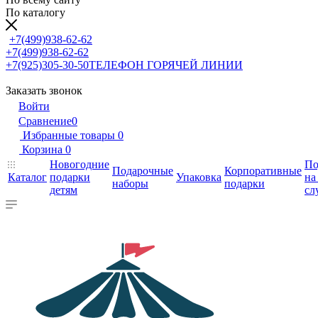
По каталогу
+7(499)938-62-62
+7(499)938-62-62
+7(925)305-30-50
ТЕЛЕФОН ГОРЯЧЕЙ ЛИНИИ
Заказать звонок
Войти
Сравнение
0
Избранные товары
0
Корзина
0
Новогодние
По
Подарочные
Корпоративные
Каталог
подарки
Упаковка
на
наборы
подарки
детям
сл