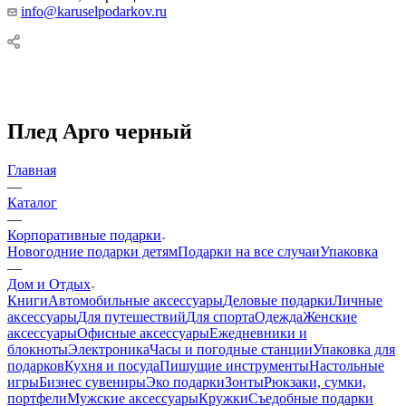
info@karuselpodarkov.ru
Плед Арго черный
Главная
—
Каталог
—
Корпоративные подарки
Новогодние подарки детям
Подарки на все случаи
Упаковка
—
Дом и Отдых
Книги
Автомобильные аксессуары
Деловые подарки
Личные
аксессуары
Для путешествий
Для спорта
Одежда
Женские
аксессуары
Офисные аксессуары
Ежедневники и
блокноты
Электроника
Часы и погодные станции
Упаковка для
подарков
Кухня и посуда
Пишущие инструменты
Настольные
игры
Бизнес сувениры
Эко подарки
Зонты
Рюкзаки, сумки,
портфели
Мужские аксессуары
Кружки
Съедобные подарки