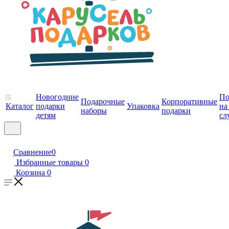
Новогодние
По
Подарочные
Корпоративные
Каталог
подарки
Упаковка
на
наборы
подарки
детям
сл
Сравнение
0
Избранные товары
0
Корзина
0